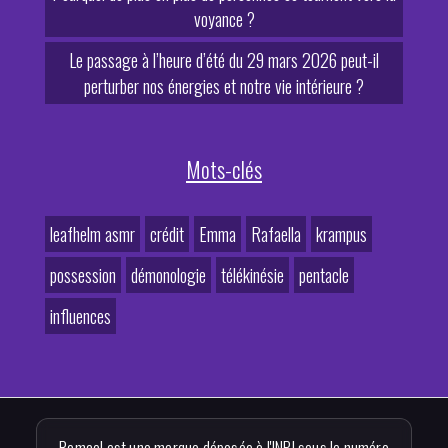
voyance ?
Le passage à l’heure d’été du 29 mars 2026 peut-il
perturber nos énergies et notre vie intérieure ?
Mots-clés
leafhelm asmr
crédit
Emma
Rafaella
krampus
possession
démonologie
télékinésie
pentacle
influences
Romael est une marque déposée à l'INPI sous le numéro