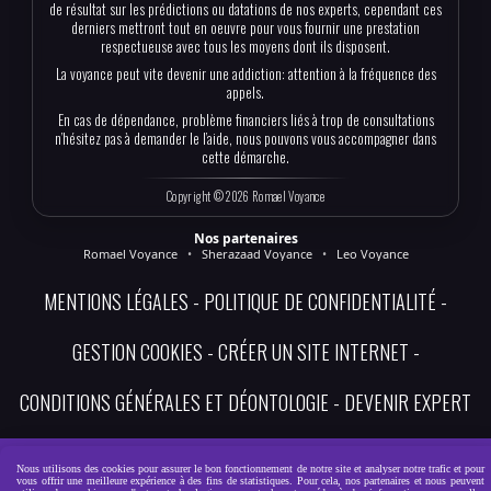
de résultat sur les prédictions ou datations de nos experts, cependant ces
derniers mettront tout en oeuvre pour vous fournir une prestation
respectueuse avec tous les moyens dont ils disposent.
La voyance peut vite devenir une addiction: attention à la fréquence des
appels.
En cas de dépendance, problème financiers liés à trop de consultations
n’hésitez pas à demander le l’aide, nous pouvons vous accompagner dans
cette démarche.
Copyright © 2026 Romael Voyance
Nos partenaires
Romael Voyance
•
Sherazaad Voyance
•
Leo Voyance
MENTIONS LÉGALES
POLITIQUE DE CONFIDENTIALITÉ
GESTION COOKIES
CRÉER UN SITE INTERNET
CONDITIONS GÉNÉRALES ET DÉONTOLOGIE
DEVENIR EXPERT
Nous utilisons des cookies pour assurer le bon fonctionnement de notre site et analyser notre trafic et pour
vous offrir une meilleure expérience à des fins de statistiques. Pour cela, nos partenaires et nous peuvent