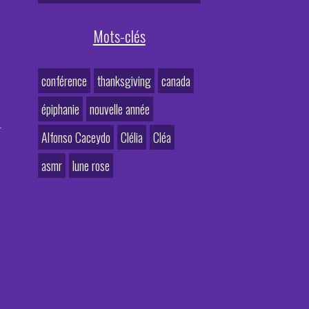
Mots-clés
conférence
thanksgiving
canada
épiphanie
nouvelle année
Alfonso Caceydo
Clélia
Cléa
asmr
lune rose