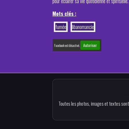
pour éclairer sa vie quotidienne et spirituelle.
Mots clés :
fumée
libanomancie
Autoriser
Facebook est désactivé.
Toutes les photos, images et textes sont 