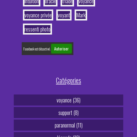
intuition
oracle
triade
voyance
voyance privée
voyant
Mark
ressenti photo
Autoriser
Facebook est désactivé.
Catégories
voyance (36)
support (8)
paranormal (11)