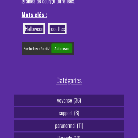
graines de courge torréfiées.
Mots clés :
Halloween
recettes
Autoriser
Facebook est désactivé.
Catégories
voyance (36)
support (8)
paranormal (11)