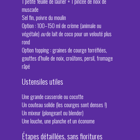
1 petite feuille de laurier + 1 pincée de noix de
muscade
Sel fin, poivre du moulin
Option : 100–150 ml de crème (animale ou
végétale)
ou
de lait de coco pour un velouté plus
rond
Option topping : graines de courge torréfiées,
gouttes d’huile de noix, croûtons, persil, fromage
râpé
Ustensiles utiles
Une grande casserole ou cocotte
Un couteau solide (les courges sont denses !)
Un mixeur (plongeant ou blender)
Une louche, une planche et un économe
Étapes détaillées, sans fioritures