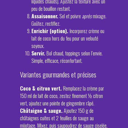
liquides chauds). Ajustez la texture avec un
peu de bouillon restant.
Assaisonner.
Sel et poivre
après
mixage.
Goûtez, rectifiez.
Enrichir (option).
Incorporez crème ou
lait de coco hors du feu pour un velouté
soyeux.
Servir.
Bol chaud, toppings selon l’envie.
Simple, efficace, réconfortant.
Variantes gourmandes et précises
Coco & citron vert.
Remplacez la crème par
150 ml de lait de coco, zestez finement ½ citron
vert, ajoutez une pointe de gingembre râpé.
Châtaigne & sauge.
Ajoutez 150 g de
châtaignes cuites et 2 feuilles de sauge au
mijotage. Mixez, puis saupoudrez de sauge ciselée.