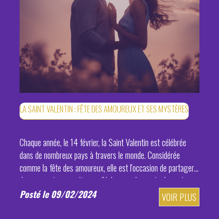
LA SAINT VALENTIN : FÊTE DES AMOUREUX ET SES MYSTÈRES
Chaque année, le 14 février, la Saint Valentin est célébrée
dans de nombreux pays à travers le monde. Considérée
comme la fête des amoureux, elle est l'occasion de partager
des moments romantiques, d'échanger des mots doux et
d'offrir des cadeaux ...
Posté le 09/02/2024
VOIR PLUS