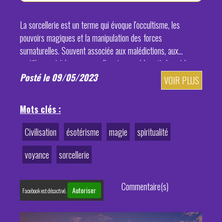
La sorcellerie est un terme qui évoque l'occultisme, les
pouvoirs magiques et la manipulation des forces
surnaturelles. Souvent associée aux malédictions, aux
sortilèges et à la voyance, elle a traversé les siècles et les
cultures...
Posté le 09/05/2023
VOIR PLUS
Mots clés :
Civilisation
ésotérisme
magie
spiritualité
voyance
sorcellerie
Commentaire(s)
Autoriser
Facebook est désactivé.