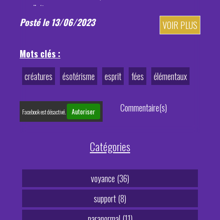
appellations.
Posté le 13/06/2023
VOIR PLUS
Mots clés :
créatures
ésotérisme
esprit
fées
élémentaux
Commentaire(s)
Autoriser
Facebook est désactivé.
Catégories
voyance (36)
support (8)
paranormal (11)