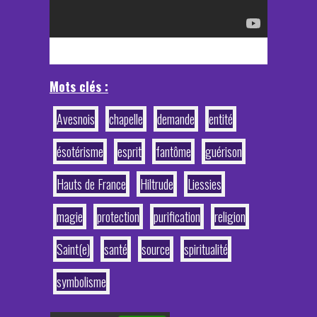
Mots clés :
Avesnois
chapelle
demande
entité
ésotérisme
esprit
fantôme
guérison
Hauts de France
Hiltrude
Liessies
magie
protection
purification
religion
Saint(e)
santé
source
spiritualité
symbolisme