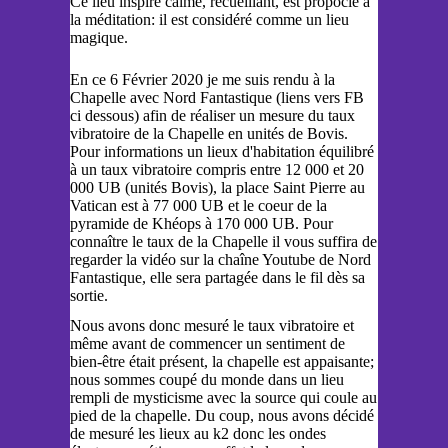
Ce lieu inspire calme, recueillant, est propocie à
la méditation: il est considéré comme un lieu
magique.
En ce 6 Février 2020 je me suis rendu à la
Chapelle avec Nord Fantastique (liens vers FB
ci dessous) afin de réaliser un mesure du taux
vibratoire de la Chapelle en unités de Bovis.
Pour informations un lieux d'habitation équilibré
à un taux vibratoire compris entre 12 000 et 20
000 UB (unités Bovis), la place Saint Pierre au
Vatican est à 77 000 UB et le coeur de la
pyramide de Khéops à 170 000 UB. Pour
connaître le taux de la Chapelle il vous suffira de
regarder la vidéo sur la chaîne Youtube de Nord
Fantastique, elle sera partagée dans le fil dès sa
sortie.
Nous avons donc mesuré le taux vibratoire et
même avant de commencer un sentiment de
bien-être était présent, la chapelle est appaisante;
nous sommes coupé du monde dans un lieu
rempli de mysticisme avec la source qui coule au
pied de la chapelle. Du coup, nous avons décidé
de mesuré les lieux au k2 donc les ondes