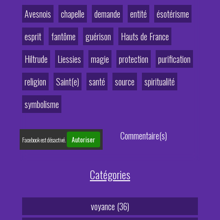
Avesnois
chapelle
demande
entité
ésotérisme
esprit
fantôme
guérison
Hauts de France
Hiltrude
Liessies
magie
protection
purification
religion
Saint(e)
santé
source
spiritualité
symbolisme
Commentaire(s)
Autoriser
Facebook est désactivé.
Catégories
voyance (36)