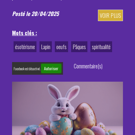
Posté le 20/04/2025
VOIR PLUS
Mots clés :
ésotérisme
Lapin
oeufs
Pâques
spiritualité
Commentaire(s)
Autoriser
Facebook est désactivé.