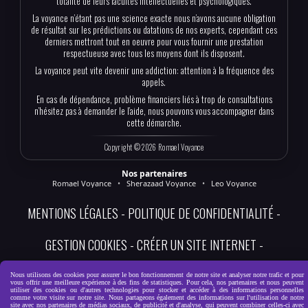
totalité de leurs facultés intellectuelles et psychologiques.
La voyance n’étant pas une science exacte nous n’avons aucune obligation
de résultat sur les prédictions ou datations de nos experts, cependant ces
derniers mettront tout en oeuvre pour vous fournir une prestation
respectueuse avec tous les moyens dont ils disposent.
La voyance peut vite devenir une addiction: attention à la fréquence des
appels.
En cas de dépendance, problème financiers liés à trop de consultations
n’hésitez pas à demander le l’aide, nous pouvons vous accompagner dans
cette démarche.
Copyright © 2026 Romael Voyance
Nos partenaires
Romael Voyance
•
Sherazaad Voyance
•
Leo Voyance
MENTIONS LÉGALES
POLITIQUE DE CONFIDENTIALITÉ
GESTION COOKIES
CRÉER UN SITE INTERNET
CONDITIONS GÉNÉRALES ET DÉONTOLOGIE
DEVENIR EXPERT
Nous utilisons des cookies pour assurer le bon fonctionnement de notre site et analyser notre trafic et pour
vous offrir une meilleure expérience à des fins de statistiques. Pour cela, nos partenaires et nous peuvent
utiliser des cookies ou d'autres technologies pour stocker et accéder à des informations personnelles
comme votre visite sur notre site. Nous partageons également des informations sur l'utilisation de notre
site avec nos partenaires de médias sociaux, de publicité et d'analyse, qui peuvent combiner celles-ci avec