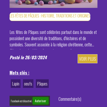
LES FÊTES DE PÂQUES : HISTOIRE, TRADITIONS ET ORIGINES
Les fêtes de Pâques sont célébrées partout dans le monde et
possèdent une diversité de traditions, d'histoires et de
symboles. Souvent associée à la religion chrétienne, cette
fête est pourtant bien plus ancienne que cela.
Posté le 26/03/2024
VOIR PLUS
Mots clés :
Lapin
oeufs
Pâques
Commentaire(s)
Autoriser
Facebook est désactivé.