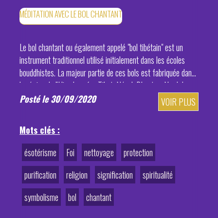
MÉDITATION AVEC LE BOL CHANTANT
Le bol chantant ou également appelé "bol tibétain" est un
instrument traditionnel utilisé initialement dans les écoles
bouddhistes. La majeur partie de ces bols est fabriquée dans
la région de l'Himalaya (au Tibet, Népal, Bhoutan, Nord de
l'Inde...).
Posté le 30/09/2020
VOIR PLUS
Mots clés :
ésotérisme
Foi
nettoyage
protection
purification
religion
signification
spiritualité
symbolisme
bol
chantant