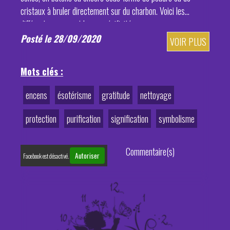
cristaux à bruler directement sur du charbon. Voici les
différents encens et leurs spécificités:
Posté le 28/09/2020
VOIR PLUS
Mots clés :
encens
ésotérisme
gratitude
nettoyage
protection
purification
signification
symbolisme
Commentaire(s)
Autoriser
Facebook est désactivé.